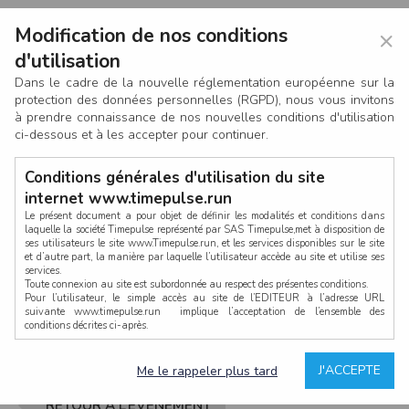
Modification de nos conditions
×
d'utilisation
Dans le cadre de la nouvelle réglementation européenne sur la
protection des données personnelles (RGPD), nous vous invitons
à prendre connaissance de nos nouvelles conditions d'utilisation
ci-dessous et à les accepter pour continuer.
Conditions générales d'utilisation du site
internet www.timepulse.run
Le présent document a pour objet de définir les modalités et conditions dans
laquelle la société Timepulse représenté par SAS Timepulse,met à disposition de
ses utilisateurs le site www.Timepulse.run, et les services disponibles sur le site
CONNEXION
et d’autre part, la manière par laquelle l’utilisateur accède au site et utilise ses
services.
Toute connexion au site est subordonnée au respect des présentes conditions.
Pour l’utilisateur, le simple accès au site de l’EDITEUR à l’adresse URL
suivante www.timepulse.run implique l’acceptation de l’ensemble des
conditions décrites ci-après.
Propriété intellectuelle
Mot de passe oublié ?
J'ACCEPTE
Me le rappeler plus tard
La structure générale du site www.timepulse.run, par quelque procédé que ce
soit, sans l'autorisation préalable et par écrit de Fourcherot Mickael et/ou de ses
partenaires est strictement interdite et serait susceptible de constituer une
RETOUR À L’ÉVÈNEMENT