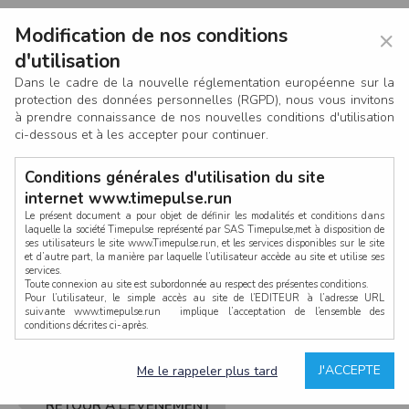
Modification de nos conditions
×
d'utilisation
Dans le cadre de la nouvelle réglementation européenne sur la
protection des données personnelles (RGPD), nous vous invitons
à prendre connaissance de nos nouvelles conditions d'utilisation
ci-dessous et à les accepter pour continuer.
Conditions générales d'utilisation du site
internet www.timepulse.run
Le présent document a pour objet de définir les modalités et conditions dans
laquelle la société Timepulse représenté par SAS Timepulse,met à disposition de
ses utilisateurs le site www.Timepulse.run, et les services disponibles sur le site
CONNEXION
et d’autre part, la manière par laquelle l’utilisateur accède au site et utilise ses
services.
Toute connexion au site est subordonnée au respect des présentes conditions.
Pour l’utilisateur, le simple accès au site de l’EDITEUR à l’adresse URL
suivante www.timepulse.run implique l’acceptation de l’ensemble des
conditions décrites ci-après.
Propriété intellectuelle
Mot de passe oublié ?
J'ACCEPTE
Me le rappeler plus tard
La structure générale du site www.timepulse.run, par quelque procédé que ce
soit, sans l'autorisation préalable et par écrit de Fourcherot Mickael et/ou de ses
partenaires est strictement interdite et serait susceptible de constituer une
RETOUR À L’ÉVÈNEMENT