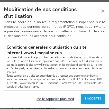
Avez-vous déjà un compte ?
Modification de nos conditions
×
×
d'utilisation
Si vous avez déjà un compte TimePulse (ou anciennement
Dans le cadre de la nouvelle réglementation européenne sur la
Bibchip), connectez-vous ci-dessous.
protection des données personnelles (RGPD), nous vous invitons
à prendre connaissance de nos nouvelles conditions d'utilisation
ci-dessous et à les accepter pour continuer.
Conditions générales d'utilisation du site
internet www.timepulse.run
Mot de passe oublié ?
Le présent document a pour objet de définir les modalités et conditions dans
laquelle la société Timepulse représenté par SAS Timepulse,met à disposition de
ses utilisateurs le site www.Timepulse.run, et les services disponibles sur le site
CONNEXION
et d’autre part, la manière par laquelle l’utilisateur accède au site et utilise ses
services.
Toute connexion au site est subordonnée au respect des présentes conditions.
Pour l’utilisateur, le simple accès au site de l’EDITEUR à l’adresse URL
ou bien
suivante www.timepulse.run implique l’acceptation de l’ensemble des
conditions décrites ci-après.
CONTINUER EN TANT QU’INVITÉ
Propriété intellectuelle
Mot de passe oublié ?
J'ACCEPTE
Me le rappeler plus tard
La structure générale du site www.timepulse.run, par quelque procédé que ce
soit, sans l'autorisation préalable et par écrit de Fourcherot Mickael et/ou de ses
partenaires est strictement interdite et serait susceptible de constituer une
RETOUR À L’ÉVÈNEMENT