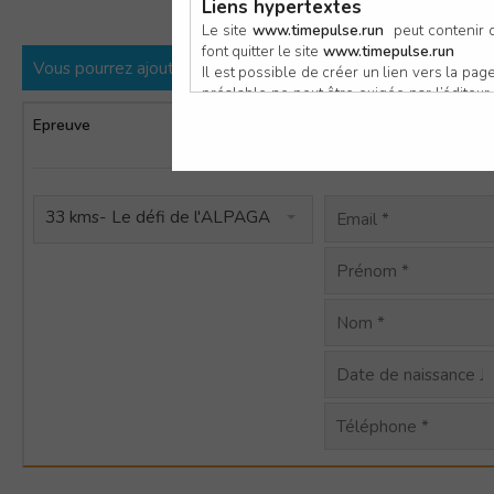
Liens hypertextes
Le site
www.timepulse.run
peut contenir d
font quitter le site
www.timepulse.run
Vous pourrez ajouter d’autres participants une fois la premièr
Il est possible de créer un lien vers la p
préalable ne peut être exigée par l’éditeur à
nouvelle fenêtre du navigateur. Cependant
Epreuve
Informations
www.timepulse.run
personnelles
Responsabilité de l’éditeur
Les informations et/ou documents figurant s
33 kms- Le défi de l'ALPAGA
Toutefois, ces informations et/ou document
L’EDITEUR se réserve le droit de les corrig
Il est fortement recommandé de vérifier l’ex
Les informations et/ou documents disponib
particulier, ils peuvent avoir fait l’objet d
L’utilisation des informations et/ou docume
conséquences pouvant en découler, sans que
L’EDITEUR ne pourra en aucun cas être ten
informations et/ou documents disponibles su
Accès au site
L’éditeur s’efforce de permettre l’accès au
sous réserve des éventuelles pannes et int
Par conséquent, l’EDITEUR ne peut garantir