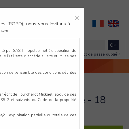
×
×
les (RGPD), nous vous invitons à
nuer.
enté par SAS Timepulse,met à disposition de
Mot de passe oublié ?
le l’utilisateur accède au site et utilise ses
NTACTEZ-NOUS
DEVIS
VIDÉO LIVE
tation de l’ensemble des conditions décrites
par écrit de Fourcherot Mickael et/ou de ses
44) - La Remaudière - 18
 335-2 et suivants du Code de la propriété
ou exploitation partielle ou totale de ces