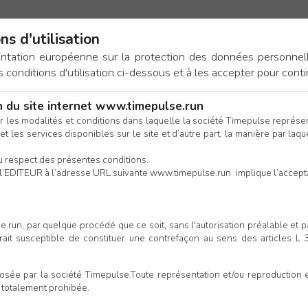
ns d'utilisation
ez-vous déjà un compte ?
entation européenne sur la protection des données personnel
Si vous avez déjà un compte TimePulse (ou anciennement Bibchip),
onditions d'utilisation ci-dessous et à les accepter pour conti
connectez-vous ci-dessous.
on du site internet www.timepulse.run
CONNEXION
r les modalités et conditions dans laquelle la société Timepulse représ
t les services disponibles sur le site et d’autre part, la manière par laquel
CALENDRIER
RÉSULTATS
INSCRIPTION EN LIGNE
CO
u respect des présentes conditions.
 de l’EDITEUR à l’adresse URL suivante www.timepulse.run implique l’accep
Mot de passe oublié ?
.run, par quelque procédé que ce soit, sans l'autorisation préalable et 
Expérience - La Remaudière (
serait susceptible de constituer une contrefaçon au sens des articles L
ou bien
e par la société Timepulse.Toute représentation et/ou reproduction et/
CONTINUER EN TANT QU’INVITÉ
t totalement prohibée.