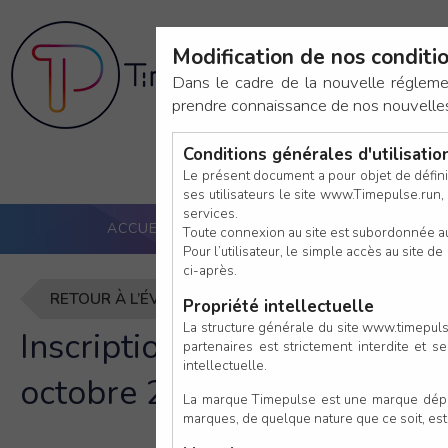
Modification de nos conditio
Av
Dans le cadre de la nouvelle réglem
prendre connaissance de nos nouvelles c
Conditions générales d'utilisati
Le présent document a pour objet de défini
ses utilisateurs le site www.Timepulse.run, e
services.
ACCUEIL
PUCE ACTIVE
NOS SERVICES
Toute connexion au site est subordonnée a
Pour l’utilisateur, le simple accès au site
ci-après.
RETOUR À L’ÉVÈNEMENT
Propriété intellectuelle
La structure générale du site www.timepulse
Inscription à RRX Rem Run 
partenaires est strictement interdite et 
intellectuelle.
octobre 2026
La marque Timepulse est une marque déposé
marques, de quelque nature que ce soit, es