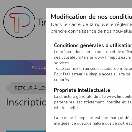
Modification de nos conditio
Dans le cadre de la nouvelle réglem
prendre connaissance de nos nouvelles c
Conditions générales d'utilisati
Le présent document a pour objet de défini
ses utilisateurs le site www.Timepulse.run, e
services.
ACCUEIL
PUCE ACTIVE
NOS SERVICES
Toute connexion au site est subordonnée a
Pour l’utilisateur, le simple accès au site
ci-après.
RETOUR À L’ÉVÈNEMENT
Propriété intellectuelle
La structure générale du site www.timepulse
Inscription à Ekiden de Nan
partenaires est strictement interdite et 
intellectuelle.
La marque Timepulse est une marque déposé
marques, de quelque nature que ce soit, es