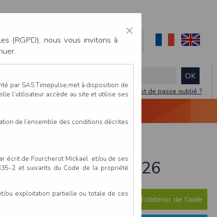
×
les (RGPD), nous vous invitons à
nuer.
enté par SAS Timepulse,met à disposition de
Mot de passe oublié ?
le l’utilisateur accède au site et utilise ses
NTACTEZ-NOUS
DEVIS
VIDÉO LIVE
tation de l’ensemble des conditions décrites
par écrit de Fourcherot Mickael et/ou de ses
antes - 4 octobre 2026
 335-2 et suivants du Code de la propriété
ou exploitation partielle ou totale de ces
e question ? Consultez notre FAQ afin d'obtenir de l'aide