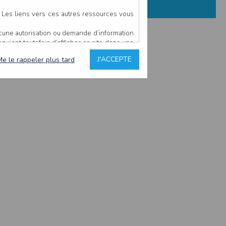
. Les liens vers ces autres ressources vous
ucune autorisation ou demande d’information
convient toutefois d’afficher ce site dans une
u’il estime non conforme à l’objet du site
J'ACCEPTE
Me le rappeler plus tard
es comme étant fiables.
rs typographiques.
n sur ce site.
ent avoir fait l’objet de mises à jour. En
teur en prend connaissance.
de l’utilisateur, qui assume la totalité des
ernier.
e l’interprétation ou de l’utilisation des
 événement hors du contrôle de l’EDITEUR, et
des services.
sions et des performances en terme de temps