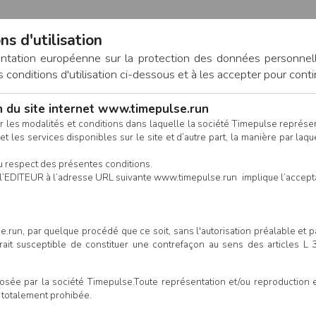
ns d'utilisation
entation européenne sur la protection des données personnel
onditions d'utilisation ci-dessous et à les accepter pour conti
on du site internet www.timepulse.run
CONNEXION
r les modalités et conditions dans laquelle la société Timepulse représ
t les services disponibles sur le site et d’autre part, la manière par laquel
CALENDRIER
RÉSULTATS
INSCRIPTION EN LIGNE
CO
u respect des présentes conditions.
 de l’EDITEUR à l’adresse URL suivante www.timepulse.run implique l’accep
.run, par quelque procédé que ce soit, sans l'autorisation préalable et 
tes by Decathlon Atlantis - N
serait susceptible de constituer une contrefaçon au sens des articles L
e par la société Timepulse.Toute représentation et/ou reproduction et/
Un
t totalement prohibée.