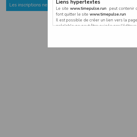
Liens hypertextes
Les inscriptions ne sont pas encore ouvertes (ou fermées) p
Le site
www.timepulse.run
peut contenir d
font quitter le site
www.timepulse.run
Il est possible de créer un lien vers la p
préalable ne peut être exigée par l’éditeur à
nouvelle fenêtre du navigateur. Cependant
www.timepulse.run
Responsabilité de l’éditeur
Les informations et/ou documents figurant s
Toutefois, ces informations et/ou document
L’EDITEUR se réserve le droit de les corrig
Il est fortement recommandé de vérifier l’ex
Les informations et/ou documents disponib
particulier, ils peuvent avoir fait l’objet d
L’utilisation des informations et/ou docume
conséquences pouvant en découler, sans que
L’EDITEUR ne pourra en aucun cas être ten
informations et/ou documents disponibles su
Accès au site
L’éditeur s’efforce de permettre l’accès au
sous réserve des éventuelles pannes et int
Par conséquent, l’EDITEUR ne peut garantir