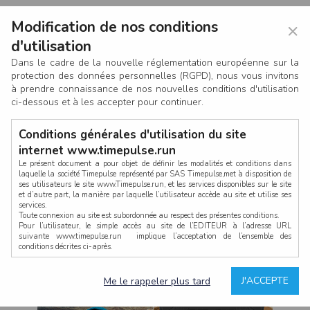
Modification de nos conditions
×
d'utilisation
Dans le cadre de la nouvelle réglementation européenne sur la
protection des données personnelles (RGPD), nous vous invitons
à prendre connaissance de nos nouvelles conditions d'utilisation
ci-dessous et à les accepter pour continuer.
Conditions générales d'utilisation du site
internet www.timepulse.run
Le présent document a pour objet de définir les modalités et conditions dans
laquelle la société Timepulse représenté par SAS Timepulse,met à disposition de
ses utilisateurs le site www.Timepulse.run, et les services disponibles sur le site
CONNEXION
et d’autre part, la manière par laquelle l’utilisateur accède au site et utilise ses
services.
Toute connexion au site est subordonnée au respect des présentes conditions.
Pour l’utilisateur, le simple accès au site de l’EDITEUR à l’adresse URL
suivante www.timepulse.run implique l’acceptation de l’ensemble des
conditions décrites ci-après.
Propriété intellectuelle
Mot de passe oublié ?
J'ACCEPTE
Me le rappeler plus tard
La structure générale du site www.timepulse.run, par quelque procédé que ce
soit, sans l'autorisation préalable et par écrit de Fourcherot Mickael et/ou de ses
partenaires est strictement interdite et serait susceptible de constituer une