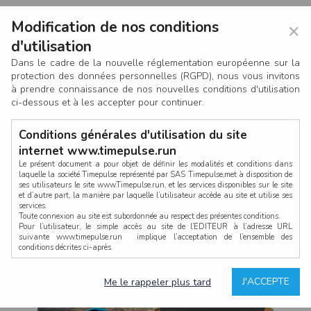
Modification de nos conditions
×
d'utilisation
Dans le cadre de la nouvelle réglementation européenne sur la
protection des données personnelles (RGPD), nous vous invitons
à prendre connaissance de nos nouvelles conditions d'utilisation
ci-dessous et à les accepter pour continuer.
Conditions générales d'utilisation du site
internet www.timepulse.run
Le présent document a pour objet de définir les modalités et conditions dans
laquelle la société Timepulse représenté par SAS Timepulse,met à disposition de
ses utilisateurs le site www.Timepulse.run, et les services disponibles sur le site
CONNEXION
et d’autre part, la manière par laquelle l’utilisateur accède au site et utilise ses
services.
Toute connexion au site est subordonnée au respect des présentes conditions.
Pour l’utilisateur, le simple accès au site de l’EDITEUR à l’adresse URL
suivante www.timepulse.run implique l’acceptation de l’ensemble des
conditions décrites ci-après.
Propriété intellectuelle
Mot de passe oublié ?
J'ACCEPTE
Me le rappeler plus tard
La structure générale du site www.timepulse.run, par quelque procédé que ce
soit, sans l'autorisation préalable et par écrit de Fourcherot Mickael et/ou de ses
partenaires est strictement interdite et serait susceptible de constituer une