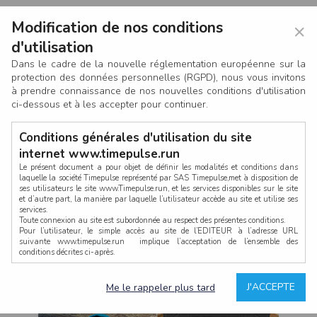
Modification de nos conditions
×
d'utilisation
Dans le cadre de la nouvelle réglementation européenne sur la
protection des données personnelles (RGPD), nous vous invitons
à prendre connaissance de nos nouvelles conditions d'utilisation
ci-dessous et à les accepter pour continuer.
Conditions générales d'utilisation du site
internet www.timepulse.run
Le présent document a pour objet de définir les modalités et conditions dans
laquelle la société Timepulse représenté par SAS Timepulse,met à disposition de
ses utilisateurs le site www.Timepulse.run, et les services disponibles sur le site
CONNEXION
et d’autre part, la manière par laquelle l’utilisateur accède au site et utilise ses
services.
Toute connexion au site est subordonnée au respect des présentes conditions.
Pour l’utilisateur, le simple accès au site de l’EDITEUR à l’adresse URL
suivante www.timepulse.run implique l’acceptation de l’ensemble des
conditions décrites ci-après.
Propriété intellectuelle
Mot de passe oublié ?
J'ACCEPTE
Me le rappeler plus tard
La structure générale du site www.timepulse.run, par quelque procédé que ce
soit, sans l'autorisation préalable et par écrit de Fourcherot Mickael et/ou de ses
partenaires est strictement interdite et serait susceptible de constituer une