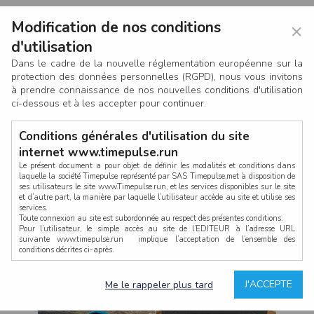
Modification de nos conditions
×
d'utilisation
Dans le cadre de la nouvelle réglementation européenne sur la
protection des données personnelles (RGPD), nous vous invitons
à prendre connaissance de nos nouvelles conditions d'utilisation
ci-dessous et à les accepter pour continuer.
Conditions générales d'utilisation du site
internet www.timepulse.run
Le présent document a pour objet de définir les modalités et conditions dans
laquelle la société Timepulse représenté par SAS Timepulse,met à disposition de
ses utilisateurs le site www.Timepulse.run, et les services disponibles sur le site
CONNEXION
et d’autre part, la manière par laquelle l’utilisateur accède au site et utilise ses
services.
Toute connexion au site est subordonnée au respect des présentes conditions.
Pour l’utilisateur, le simple accès au site de l’EDITEUR à l’adresse URL
suivante www.timepulse.run implique l’acceptation de l’ensemble des
conditions décrites ci-après.
Propriété intellectuelle
Mot de passe oublié ?
J'ACCEPTE
Me le rappeler plus tard
La structure générale du site www.timepulse.run, par quelque procédé que ce
soit, sans l'autorisation préalable et par écrit de Fourcherot Mickael et/ou de ses
partenaires est strictement interdite et serait susceptible de constituer une