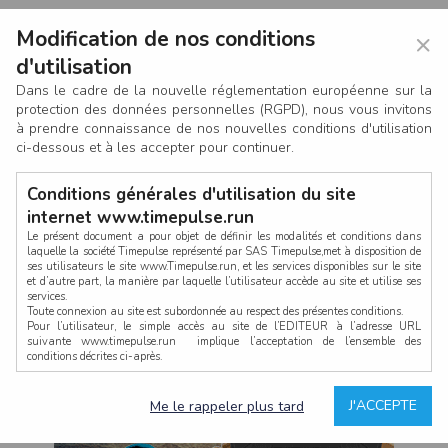
Modification de nos conditions
×
d'utilisation
Dans le cadre de la nouvelle réglementation européenne sur la
protection des données personnelles (RGPD), nous vous invitons
à prendre connaissance de nos nouvelles conditions d'utilisation
ci-dessous et à les accepter pour continuer.
Conditions générales d'utilisation du site
internet www.timepulse.run
Le présent document a pour objet de définir les modalités et conditions dans
laquelle la société Timepulse représenté par SAS Timepulse,met à disposition de
ses utilisateurs le site www.Timepulse.run, et les services disponibles sur le site
CONNEXION
et d’autre part, la manière par laquelle l’utilisateur accède au site et utilise ses
services.
Toute connexion au site est subordonnée au respect des présentes conditions.
Pour l’utilisateur, le simple accès au site de l’EDITEUR à l’adresse URL
suivante www.timepulse.run implique l’acceptation de l’ensemble des
conditions décrites ci-après.
Propriété intellectuelle
Mot de passe oublié ?
J'ACCEPTE
Me le rappeler plus tard
La structure générale du site www.timepulse.run, par quelque procédé que ce
soit, sans l'autorisation préalable et par écrit de Fourcherot Mickael et/ou de ses
partenaires est strictement interdite et serait susceptible de constituer une