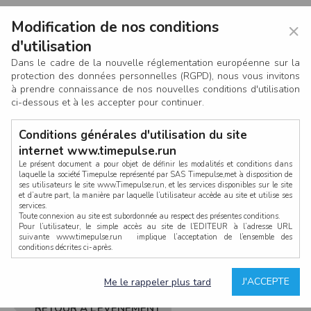
Modification de nos conditions
×
d'utilisation
Dans le cadre de la nouvelle réglementation européenne sur la
protection des données personnelles (RGPD), nous vous invitons
à prendre connaissance de nos nouvelles conditions d'utilisation
ci-dessous et à les accepter pour continuer.
Conditions générales d'utilisation du site
internet www.timepulse.run
Le présent document a pour objet de définir les modalités et conditions dans
laquelle la société Timepulse représenté par SAS Timepulse,met à disposition de
ses utilisateurs le site www.Timepulse.run, et les services disponibles sur le site
CONNEXION
et d’autre part, la manière par laquelle l’utilisateur accède au site et utilise ses
services.
Toute connexion au site est subordonnée au respect des présentes conditions.
Pour l’utilisateur, le simple accès au site de l’EDITEUR à l’adresse URL
suivante www.timepulse.run implique l’acceptation de l’ensemble des
conditions décrites ci-après.
Propriété intellectuelle
Mot de passe oublié ?
J'ACCEPTE
Me le rappeler plus tard
La structure générale du site www.timepulse.run, par quelque procédé que ce
soit, sans l'autorisation préalable et par écrit de Fourcherot Mickael et/ou de ses
partenaires est strictement interdite et serait susceptible de constituer une
RETOUR À L’ÉVÈNEMENT