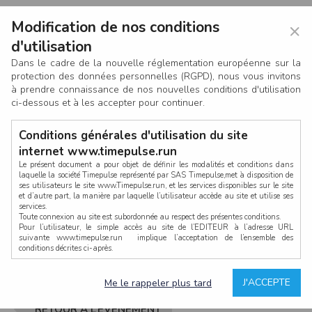
Modification de nos conditions
×
d'utilisation
Dans le cadre de la nouvelle réglementation européenne sur la
protection des données personnelles (RGPD), nous vous invitons
à prendre connaissance de nos nouvelles conditions d'utilisation
ci-dessous et à les accepter pour continuer.
Conditions générales d'utilisation du site
internet www.timepulse.run
Le présent document a pour objet de définir les modalités et conditions dans
laquelle la société Timepulse représenté par SAS Timepulse,met à disposition de
ses utilisateurs le site www.Timepulse.run, et les services disponibles sur le site
CONNEXION
et d’autre part, la manière par laquelle l’utilisateur accède au site et utilise ses
services.
Toute connexion au site est subordonnée au respect des présentes conditions.
Pour l’utilisateur, le simple accès au site de l’EDITEUR à l’adresse URL
suivante www.timepulse.run implique l’acceptation de l’ensemble des
conditions décrites ci-après.
Propriété intellectuelle
Mot de passe oublié ?
J'ACCEPTE
Me le rappeler plus tard
La structure générale du site www.timepulse.run, par quelque procédé que ce
soit, sans l'autorisation préalable et par écrit de Fourcherot Mickael et/ou de ses
partenaires est strictement interdite et serait susceptible de constituer une
RETOUR À L’ÉVÈNEMENT