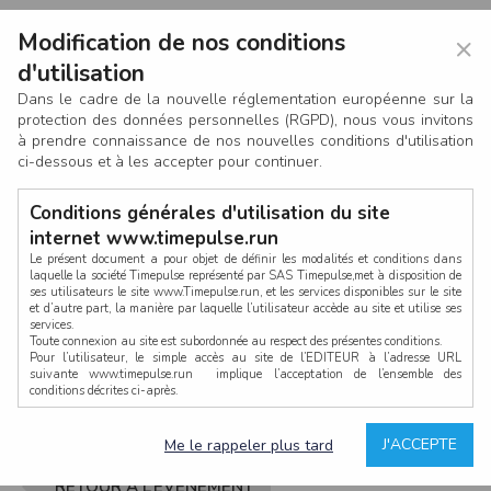
Modification de nos conditions
×
d'utilisation
Dans le cadre de la nouvelle réglementation européenne sur la
protection des données personnelles (RGPD), nous vous invitons
à prendre connaissance de nos nouvelles conditions d'utilisation
ci-dessous et à les accepter pour continuer.
Conditions générales d'utilisation du site
internet www.timepulse.run
Le présent document a pour objet de définir les modalités et conditions dans
laquelle la société Timepulse représenté par SAS Timepulse,met à disposition de
ses utilisateurs le site www.Timepulse.run, et les services disponibles sur le site
CONNEXION
et d’autre part, la manière par laquelle l’utilisateur accède au site et utilise ses
services.
Toute connexion au site est subordonnée au respect des présentes conditions.
Pour l’utilisateur, le simple accès au site de l’EDITEUR à l’adresse URL
suivante www.timepulse.run implique l’acceptation de l’ensemble des
conditions décrites ci-après.
Propriété intellectuelle
Mot de passe oublié ?
J'ACCEPTE
Me le rappeler plus tard
La structure générale du site www.timepulse.run, par quelque procédé que ce
soit, sans l'autorisation préalable et par écrit de Fourcherot Mickael et/ou de ses
partenaires est strictement interdite et serait susceptible de constituer une
RETOUR À L’ÉVÈNEMENT