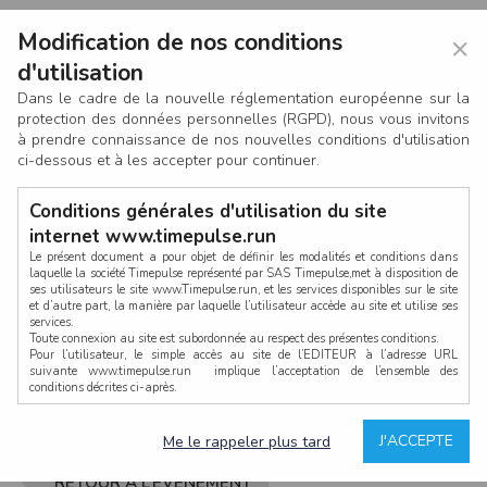
Modification de nos conditions
×
d'utilisation
Dans le cadre de la nouvelle réglementation européenne sur la
protection des données personnelles (RGPD), nous vous invitons
à prendre connaissance de nos nouvelles conditions d'utilisation
ci-dessous et à les accepter pour continuer.
Conditions générales d'utilisation du site
internet www.timepulse.run
Le présent document a pour objet de définir les modalités et conditions dans
laquelle la société Timepulse représenté par SAS Timepulse,met à disposition de
ses utilisateurs le site www.Timepulse.run, et les services disponibles sur le site
CONNEXION
et d’autre part, la manière par laquelle l’utilisateur accède au site et utilise ses
services.
Toute connexion au site est subordonnée au respect des présentes conditions.
Pour l’utilisateur, le simple accès au site de l’EDITEUR à l’adresse URL
suivante www.timepulse.run implique l’acceptation de l’ensemble des
conditions décrites ci-après.
Propriété intellectuelle
Mot de passe oublié ?
J'ACCEPTE
Me le rappeler plus tard
La structure générale du site www.timepulse.run, par quelque procédé que ce
soit, sans l'autorisation préalable et par écrit de Fourcherot Mickael et/ou de ses
partenaires est strictement interdite et serait susceptible de constituer une
RETOUR À L’ÉVÈNEMENT