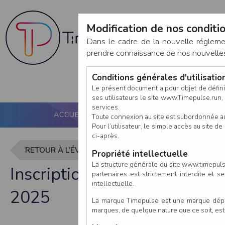
Modification de nos conditio
Dans le cadre de la nouvelle réglem
prendre connaissance de nos nouvelles c
Conditions générales d'utilisati
Le présent document a pour objet de défini
ses utilisateurs le site www.Timepulse.run, e
services.
ACCUEIL
PUCE ACTIVE
NOS SERVICES
Toute connexion au site est subordonnée a
Pour l’utilisateur, le simple accès au site
ci-après.
RETOUR À L’ÉVÈNEMENT
Propriété intellectuelle
La structure générale du site www.timepulse
Inscription à - Trail Urbai
partenaires est strictement interdite et 
intellectuelle.
2025
La marque Timepulse est une marque déposé
marques, de quelque nature que ce soit, es