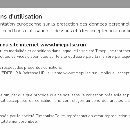
ns d'utilisation
entation européenne sur la protection des données personnel
onditions d'utilisation ci-dessous et à les accepter pour conti
on du site internet www.timepulse.run
CONNEXION
r les modalités et conditions dans laquelle la société Timepulse représ
t les services disponibles sur le site et d’autre part, la manière par laquel
CALENDRIER
RÉSULTATS
INSCRIPTION EN LIGNE
CO
u respect des présentes conditions.
 de l’EDITEUR à l’adresse URL suivante www.timepulse.run implique l’accep
.run, par quelque procédé que ce soit, sans l'autorisation préalable et 
n Nantais - 99ème Tour de Cha
serait susceptible de constituer une contrefaçon au sens des articles L
e par la société Timepulse.Toute représentation et/ou reproduction et/
t totalement prohibée.