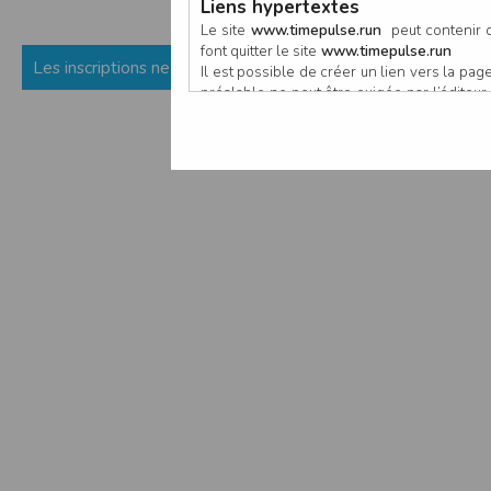
Liens hypertextes
Le site
www.timepulse.run
peut contenir d
font quitter le site
www.timepulse.run
Les inscriptions ne sont pas encore ouvertes (ou fermées) p
Il est possible de créer un lien vers la p
préalable ne peut être exigée par l’éditeur à
nouvelle fenêtre du navigateur. Cependant
www.timepulse.run
Responsabilité de l’éditeur
Les informations et/ou documents figurant s
Toutefois, ces informations et/ou document
L’EDITEUR se réserve le droit de les corrig
Il est fortement recommandé de vérifier l’ex
Les informations et/ou documents disponib
particulier, ils peuvent avoir fait l’objet d
L’utilisation des informations et/ou docume
conséquences pouvant en découler, sans que
L’EDITEUR ne pourra en aucun cas être ten
informations et/ou documents disponibles su
Accès au site
L’éditeur s’efforce de permettre l’accès au
sous réserve des éventuelles pannes et int
Par conséquent, l’EDITEUR ne peut garantir