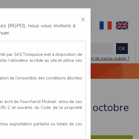
×
les (RGPD), nous vous invitons à
nuer.
enté par SAS Timepulse,met à disposition de
Mot de passe oublié ?
le l’utilisateur accède au site et utilise ses
NTACTEZ-NOUS
DEVIS
VIDÉO LIVE
tation de l’ensemble des conditions décrites
par écrit de Fourcherot Mickael et/ou de ses
ntenay - Nantes - 26 octobre
 335-2 et suivants du Code de la propriété
ou exploitation partielle ou totale de ces