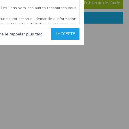
e question ? Consultez notre FAQ afin d'obtenir de l'aide
. Les liens vers ces autres ressources vous
ucune autorisation ou demande d’information
convient toutefois d’afficher ce site dans une
u’il estime non conforme à l’objet du site
J'ACCEPTE
Me le rappeler plus tard
es comme étant fiables.
rs typographiques.
n sur ce site.
ent avoir fait l’objet de mises à jour. En
teur en prend connaissance.
de l’utilisateur, qui assume la totalité des
ernier.
e l’interprétation ou de l’utilisation des
 événement hors du contrôle de l’EDITEUR, et
des services.
sions et des performances en terme de temps