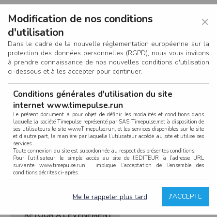
Modification de nos conditions
×
d'utilisation
Dans le cadre de la nouvelle réglementation européenne sur la
protection des données personnelles (RGPD), nous vous invitons
à prendre connaissance de nos nouvelles conditions d'utilisation
ci-dessous et à les accepter pour continuer.
Conditions générales d'utilisation du site
internet www.timepulse.run
Le présent document a pour objet de définir les modalités et conditions dans
laquelle la société Timepulse représenté par SAS Timepulse,met à disposition de
ses utilisateurs le site www.Timepulse.run, et les services disponibles sur le site
CONNEXION
et d’autre part, la manière par laquelle l’utilisateur accède au site et utilise ses
services.
Toute connexion au site est subordonnée au respect des présentes conditions.
Pour l’utilisateur, le simple accès au site de l’EDITEUR à l’adresse URL
suivante www.timepulse.run implique l’acceptation de l’ensemble des
conditions décrites ci-après.
Propriété intellectuelle
Mot de passe oublié ?
J'ACCEPTE
Me le rappeler plus tard
La structure générale du site www.timepulse.run, par quelque procédé que ce
soit, sans l'autorisation préalable et par écrit de Fourcherot Mickael et/ou de ses
partenaires est strictement interdite et serait susceptible de constituer une
RETOUR À L’ÉVÈNEMENT