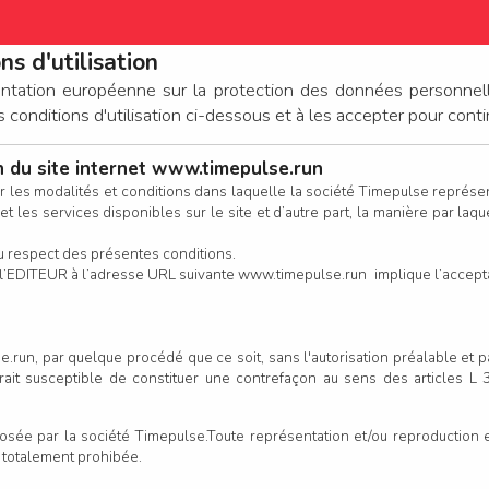
ns d'utilisation
ez-vous déjà un compte ?
entation européenne sur la protection des données personnel
Si vous avez déjà un compte TimePulse (ou anciennement Bibchip),
onditions d'utilisation ci-dessous et à les accepter pour conti
connectez-vous ci-dessous.
on du site internet www.timepulse.run
CONNEXION
r les modalités et conditions dans laquelle la société Timepulse représ
t les services disponibles sur le site et d’autre part, la manière par laquel
CALENDRIER
RÉSULTATS
INSCRIPTION EN LIGNE
CO
u respect des présentes conditions.
 de l’EDITEUR à l’adresse URL suivante www.timepulse.run implique l’accep
Mot de passe oublié ?
 à DIVA'TRAIL Nocturne - La 
.run, par quelque procédé que ce soit, sans l'autorisation préalable et 
serait susceptible de constituer une contrefaçon au sens des articles L
ou bien
Un
e par la société Timepulse.Toute représentation et/ou reproduction et/
CONTINUER EN TANT QU’INVITÉ
e inscription enregistrée
t totalement prohibée.