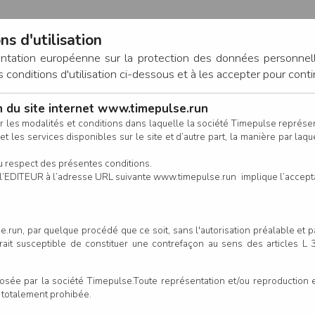
ns d'utilisation
entation européenne sur la protection des données personnel
onditions d'utilisation ci-dessous et à les accepter pour conti
on du site internet www.timepulse.run
CONNEXION
r les modalités et conditions dans laquelle la société Timepulse représ
t les services disponibles sur le site et d’autre part, la manière par laquel
CALENDRIER
RÉSULTATS
INSCRIPTION EN LIGNE
CO
u respect des présentes conditions.
 de l’EDITEUR à l’adresse URL suivante www.timepulse.run implique l’accep
à Entre Loire et Coteaux - Anc
.run, par quelque procédé que ce soit, sans l'autorisation préalable et 
serait susceptible de constituer une contrefaçon au sens des articles L
Un
e par la société Timepulse.Toute représentation et/ou reproduction et/
our cette épreuve
t totalement prohibée.