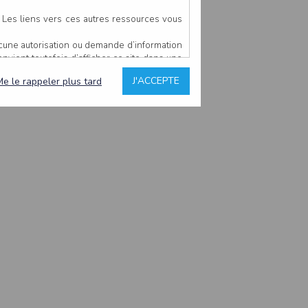
. Les liens vers ces autres ressources vous
ucune autorisation ou demande d’information
convient toutefois d’afficher ce site dans une
u’il estime non conforme à l’objet du site
J'ACCEPTE
Me le rappeler plus tard
es comme étant fiables.
rs typographiques.
n sur ce site.
ent avoir fait l’objet de mises à jour. En
teur en prend connaissance.
de l’utilisateur, qui assume la totalité des
ernier.
e l’interprétation ou de l’utilisation des
 événement hors du contrôle de l’EDITEUR, et
des services.
sions et des performances en terme de temps