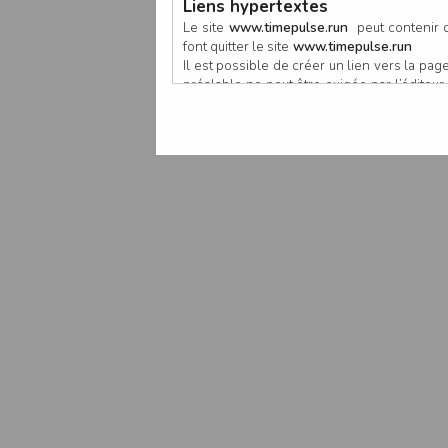
Liens hypertextes
Le site
www.timepulse.run
peut contenir d
font quitter le site
www.timepulse.run
Il est possible de créer un lien vers la p
préalable ne peut être exigée par l’éditeur à
nouvelle fenêtre du navigateur. Cependant
www.timepulse.run
Responsabilité de l’éditeur
Les informations et/ou documents figurant s
Toutefois, ces informations et/ou document
L’EDITEUR se réserve le droit de les corrig
Il est fortement recommandé de vérifier l’ex
Les informations et/ou documents disponib
particulier, ils peuvent avoir fait l’objet d
L’utilisation des informations et/ou docume
conséquences pouvant en découler, sans que
L’EDITEUR ne pourra en aucun cas être ten
informations et/ou documents disponibles su
Accès au site
L’éditeur s’efforce de permettre l’accès au
sous réserve des éventuelles pannes et int
Par conséquent, l’EDITEUR ne peut garantir