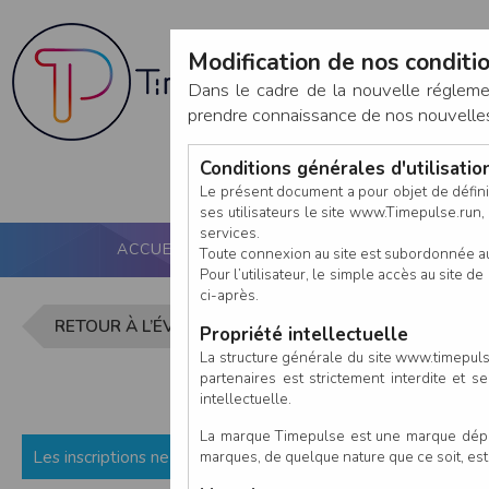
Modification de nos conditio
Dans le cadre de la nouvelle réglem
prendre connaissance de nos nouvelles c
Conditions générales d'utilisati
Le présent document a pour objet de défini
ses utilisateurs le site www.Timepulse.run, e
services.
ACCUEIL
PUCE ACTIVE
NOS SERVICES
Toute connexion au site est subordonnée a
Pour l’utilisateur, le simple accès au site
ci-après.
Inscription 
RETOUR À L’ÉVÈNEMENT
Propriété intellectuelle
La structure générale du site www.timepulse
partenaires est strictement interdite et 
intellectuelle.
La marque Timepulse est une marque déposé
Les inscriptions ne sont pas encore ouvertes (ou fermées) p
marques, de quelque nature que ce soit, es