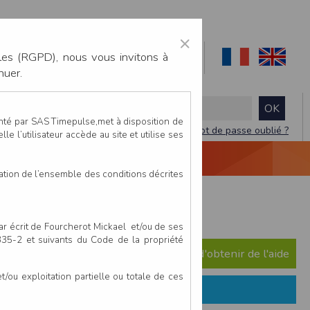
×
les (RGPD), nous vous invitons à
nuer.
enté par SAS Timepulse,met à disposition de
Mot de passe oublié ?
le l’utilisateur accède au site et utilise ses
NTACTEZ-NOUS
DEVIS
VIDÉO LIVE
tation de l’ensemble des conditions décrites
enis - 7 juin 2026
par écrit de Fourcherot Mickael et/ou de ses
 335-2 et suivants du Code de la propriété
e question ? Consultez notre FAQ afin d'obtenir de l'aide
ou exploitation partielle ou totale de ces