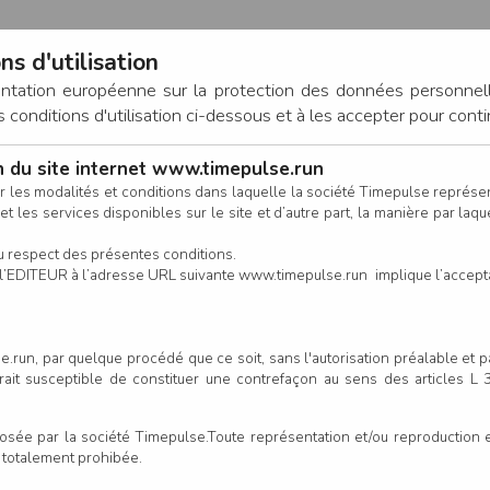
ns d'utilisation
entation européenne sur la protection des données personnel
onditions d'utilisation ci-dessous et à les accepter pour conti
on du site internet www.timepulse.run
CONNEXION
r les modalités et conditions dans laquelle la société Timepulse représ
t les services disponibles sur le site et d’autre part, la manière par laquel
CALENDRIER
RÉSULTATS
INSCRIPTION EN LIGNE
CO
u respect des présentes conditions.
 de l’EDITEUR à l’adresse URL suivante www.timepulse.run implique l’accep
à Entre Loire et Coteaux - Anc
.run, par quelque procédé que ce soit, sans l'autorisation préalable et 
serait susceptible de constituer une contrefaçon au sens des articles L
Un
e par la société Timepulse.Toute représentation et/ou reproduction et/
our cette épreuve
t totalement prohibée.