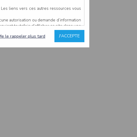
. Les liens vers ces autres ressources vous
ucune autorisation ou demande d’information
convient toutefois d’afficher ce site dans une
u’il estime non conforme à l’objet du site
J'ACCEPTE
Me le rappeler plus tard
es comme étant fiables.
rs typographiques.
n sur ce site.
ent avoir fait l’objet de mises à jour. En
teur en prend connaissance.
de l’utilisateur, qui assume la totalité des
ernier.
e l’interprétation ou de l’utilisation des
 événement hors du contrôle de l’EDITEUR, et
des services.
sions et des performances en terme de temps