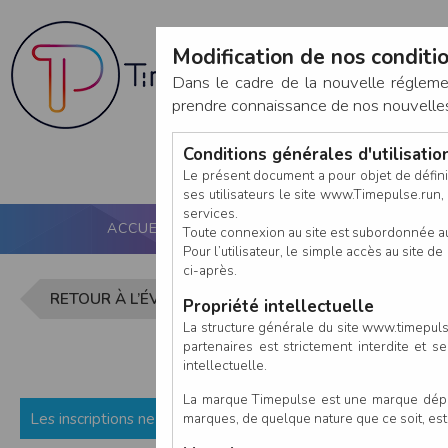
Modification de nos conditio
Dans le cadre de la nouvelle réglem
prendre connaissance de nos nouvelles c
Conditions générales d'utilisati
Le présent document a pour objet de défini
ses utilisateurs le site www.Timepulse.run, e
services.
ACCUEIL
PUCE ACTIVE
NOS SERVICES
Toute connexion au site est subordonnée a
Pour l’utilisateur, le simple accès au site
ci-après.
Inscription 
RETOUR À L’ÉVÈNEMENT
Propriété intellectuelle
La structure générale du site www.timepulse
partenaires est strictement interdite et 
intellectuelle.
La marque Timepulse est une marque déposé
Les inscriptions ne sont pas encore ouvertes (ou fermées) p
marques, de quelque nature que ce soit, es