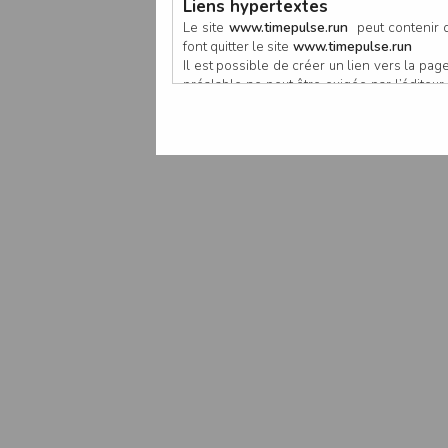
Liens hypertextes
Le site
www.timepulse.run
peut contenir d
font quitter le site
www.timepulse.run
Il est possible de créer un lien vers la p
préalable ne peut être exigée par l’éditeur à
nouvelle fenêtre du navigateur. Cependant
www.timepulse.run
Responsabilité de l’éditeur
Les informations et/ou documents figurant s
Toutefois, ces informations et/ou document
L’EDITEUR se réserve le droit de les corrig
Il est fortement recommandé de vérifier l’ex
Les informations et/ou documents disponib
particulier, ils peuvent avoir fait l’objet d
L’utilisation des informations et/ou docume
conséquences pouvant en découler, sans que
L’EDITEUR ne pourra en aucun cas être ten
informations et/ou documents disponibles su
Accès au site
L’éditeur s’efforce de permettre l’accès au
sous réserve des éventuelles pannes et int
Par conséquent, l’EDITEUR ne peut garantir