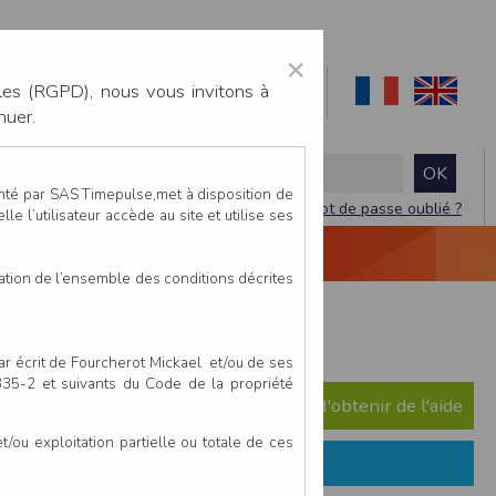
×
les (RGPD), nous vous invitons à
nuer.
enté par SAS Timepulse,met à disposition de
Mot de passe oublié ?
le l’utilisateur accède au site et utilise ses
NTACTEZ-NOUS
DEVIS
VIDÉO LIVE
tation de l’ensemble des conditions décrites
enis - 7 juin 2026
par écrit de Fourcherot Mickael et/ou de ses
 335-2 et suivants du Code de la propriété
e question ? Consultez notre FAQ afin d'obtenir de l'aide
ou exploitation partielle ou totale de ces