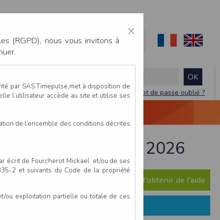
×
les (RGPD), nous vous invitons à
nuer.
enté par SAS Timepulse,met à disposition de
Mot de passe oublié ?
le l’utilisateur accède au site et utilise ses
NTACTEZ-NOUS
DEVIS
VIDÉO LIVE
tation de l’ensemble des conditions décrites
réfailles - 26 juillet 2026
par écrit de Fourcherot Mickael et/ou de ses
 335-2 et suivants du Code de la propriété
e question ? Consultez notre FAQ afin d'obtenir de l'aide
ou exploitation partielle ou totale de ces