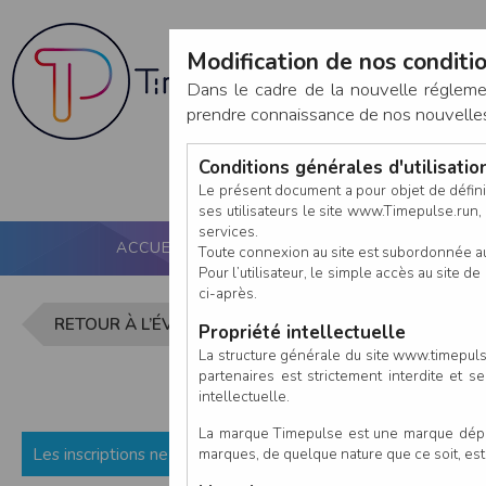
Modification de nos conditio
Dans le cadre de la nouvelle réglem
prendre connaissance de nos nouvelles c
Conditions générales d'utilisati
Le présent document a pour objet de défini
ses utilisateurs le site www.Timepulse.run, e
services.
ACCUEIL
PUCE ACTIVE
NOS SERVICES
Toute connexion au site est subordonnée a
Pour l’utilisateur, le simple accès au site
ci-après.
Inscription 
RETOUR À L’ÉVÈNEMENT
Propriété intellectuelle
La structure générale du site www.timepulse
partenaires est strictement interdite et 
intellectuelle.
La marque Timepulse est une marque déposé
Les inscriptions ne sont pas encore ouvertes (ou fermées) p
marques, de quelque nature que ce soit, es