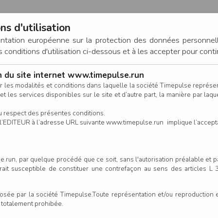
ns d'utilisation
entation européenne sur la protection des données personnel
onditions d'utilisation ci-dessous et à les accepter pour conti
on du site internet www.timepulse.run
CONNEXION
r les modalités et conditions dans laquelle la société Timepulse représ
t les services disponibles sur le site et d’autre part, la manière par laquel
CALENDRIER
RÉSULTATS
INSCRIPTION EN LIGNE
CO
u respect des présentes conditions.
 de l’EDITEUR à l’adresse URL suivante www.timepulse.run implique l’accep
à Les Foulées Préfaillaises - P
.run, par quelque procédé que ce soit, sans l'autorisation préalable et 
serait susceptible de constituer une contrefaçon au sens des articles L
Un
e par la société Timepulse.Toute représentation et/ou reproduction et/
our cette épreuve
t totalement prohibée.