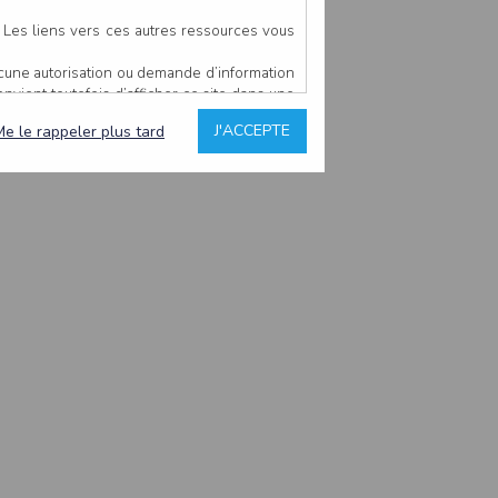
. Les liens vers ces autres ressources vous
ucune autorisation ou demande d’information
convient toutefois d’afficher ce site dans une
u’il estime non conforme à l’objet du site
J'ACCEPTE
Me le rappeler plus tard
es comme étant fiables.
rs typographiques.
n sur ce site.
ent avoir fait l’objet de mises à jour. En
teur en prend connaissance.
de l’utilisateur, qui assume la totalité des
ernier.
e l’interprétation ou de l’utilisation des
 événement hors du contrôle de l’EDITEUR, et
des services.
sions et des performances en terme de temps