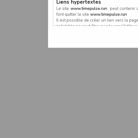
Liens hypertextes
Le site
www.timepulse.run
peut contenir d
font quitter le site
www.timepulse.run
Il est possible de créer un lien vers la p
préalable ne peut être exigée par l’éditeur à
nouvelle fenêtre du navigateur. Cependant
www.timepulse.run
Responsabilité de l’éditeur
Les informations et/ou documents figurant s
Toutefois, ces informations et/ou document
L’EDITEUR se réserve le droit de les corrig
Il est fortement recommandé de vérifier l’ex
Les informations et/ou documents disponib
particulier, ils peuvent avoir fait l’objet d
L’utilisation des informations et/ou docume
conséquences pouvant en découler, sans que
L’EDITEUR ne pourra en aucun cas être ten
informations et/ou documents disponibles su
Accès au site
L’éditeur s’efforce de permettre l’accès au
sous réserve des éventuelles pannes et int
Par conséquent, l’EDITEUR ne peut garantir