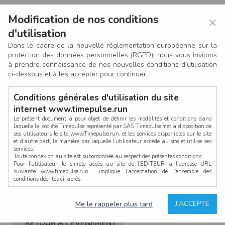
Modification de nos conditions
×
d'utilisation
Dans le cadre de la nouvelle réglementation européenne sur la
protection des données personnelles (RGPD), nous vous invitons
à prendre connaissance de nos nouvelles conditions d'utilisation
ci-dessous et à les accepter pour continuer.
Conditions générales d'utilisation du site
internet www.timepulse.run
Le présent document a pour objet de définir les modalités et conditions dans
laquelle la société Timepulse représenté par SAS Timepulse,met à disposition de
ses utilisateurs le site www.Timepulse.run, et les services disponibles sur le site
CONNEXION
et d’autre part, la manière par laquelle l’utilisateur accède au site et utilise ses
services.
Toute connexion au site est subordonnée au respect des présentes conditions.
Pour l’utilisateur, le simple accès au site de l’EDITEUR à l’adresse URL
suivante www.timepulse.run implique l’acceptation de l’ensemble des
conditions décrites ci-après.
Propriété intellectuelle
Mot de passe oublié ?
J'ACCEPTE
Me le rappeler plus tard
La structure générale du site www.timepulse.run, par quelque procédé que ce
soit, sans l'autorisation préalable et par écrit de Fourcherot Mickael et/ou de ses
partenaires est strictement interdite et serait susceptible de constituer une
RETOUR À L’ÉVÈNEMENT