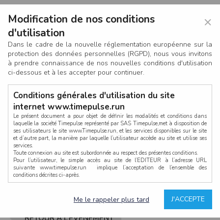
Modification de nos conditions
×
d'utilisation
Dans le cadre de la nouvelle réglementation européenne sur la
protection des données personnelles (RGPD), nous vous invitons
à prendre connaissance de nos nouvelles conditions d'utilisation
ci-dessous et à les accepter pour continuer.
Conditions générales d'utilisation du site
internet www.timepulse.run
Le présent document a pour objet de définir les modalités et conditions dans
laquelle la société Timepulse représenté par SAS Timepulse,met à disposition de
ses utilisateurs le site www.Timepulse.run, et les services disponibles sur le site
CONNEXION
et d’autre part, la manière par laquelle l’utilisateur accède au site et utilise ses
services.
Toute connexion au site est subordonnée au respect des présentes conditions.
Pour l’utilisateur, le simple accès au site de l’EDITEUR à l’adresse URL
suivante www.timepulse.run implique l’acceptation de l’ensemble des
conditions décrites ci-après.
Propriété intellectuelle
Mot de passe oublié ?
J'ACCEPTE
Me le rappeler plus tard
La structure générale du site www.timepulse.run, par quelque procédé que ce
soit, sans l'autorisation préalable et par écrit de Fourcherot Mickael et/ou de ses
partenaires est strictement interdite et serait susceptible de constituer une
RETOUR À L’ÉVÈNEMENT