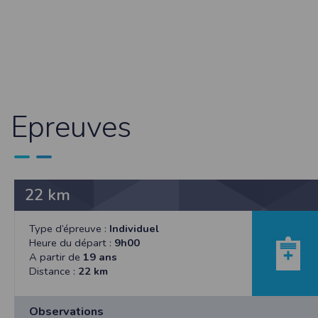
Sécurisation des données
Les données sont hébergées par l'héberge
Toutes les communications entre votre navig
Par ailleurs, les mots de passe ne sont 
sécurisation des mots de passe. Enfin, les c
Paramétrer votre navigateur int
Epreuves
Vous pouvez à tout moment choisir de désa
comme par exemple et sans être exhaustif
encore la perte de vos préférences sur cer
Afin de gérer les cookies au plus près de v
22 km
Internet Explorer
Dans Internet Explorer, cliquez sur le bout
Sous l'onglet
Général
, sous
Historique de n
Type d’épreuve :
Individuel
Cliquez sur le bouton
Afficher les fichiers
.
Heure du départ :
9h00
Firefox
A partir de
19 ans
Allez dans l'onglet
Outils du navigateur
puis
Distance :
22 km
Dans la fenêtre qui s'affiche, choisissez
Vie
Safari
Observations