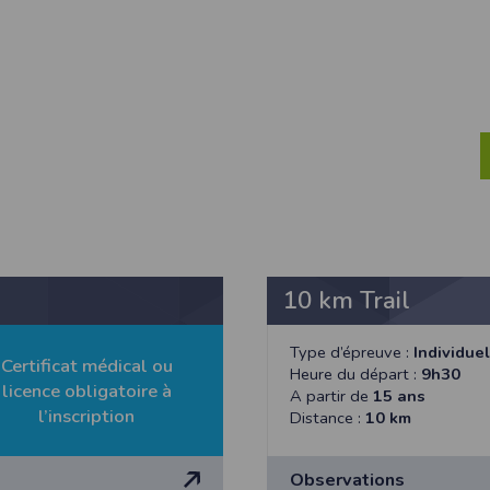
ur suivant :https://www.ovh.com/fr/protection-donnees-personnelles/gd
ateur et nos serveurs utilisent le protocole HTTPS qui crypte les données
pas stockés en clair dans notre base de données mais sont cryptés e
ommunications entre nos différents serveurs se font sur un réseau privé qu
ernet
ctiver les cookies sur votre ordinateur. Notez cependant que votre expér
, la perte de votre session membre lorsque vous changez de page, l'imp
taines pages.
os attentes nous vous invitons à paramétrer votre navigateur en tenant comp
10 km Trail
on
Outils
, puis sur
Options Internet
.
avigation
, cliquez sur
Paramètres
.
Type d’épreuve :
Individuel
Certificat médical ou
Heure du départ :
9h30
licence obligatoire à
A partir de
15 ans
l’inscription
 sélectionnez le menu
Options
Distance :
10 km
 privée
et cliquez sur
Affichez les cookies
Observations