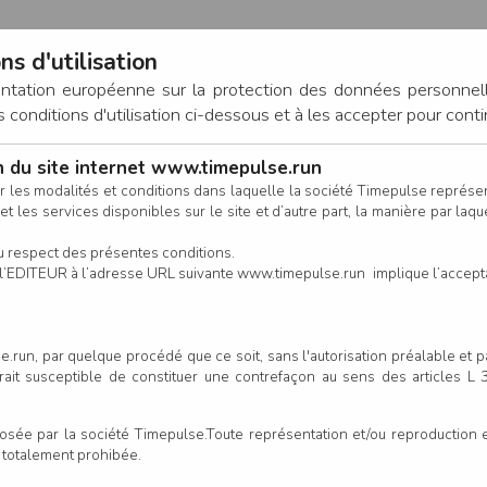
ns d'utilisation
entation européenne sur la protection des données personnel
onditions d'utilisation ci-dessous et à les accepter pour conti
on du site internet www.timepulse.run
CONNEXION
r les modalités et conditions dans laquelle la société Timepulse représ
t les services disponibles sur le site et d’autre part, la manière par laquel
CALENDRIER
RÉSULTATS
INSCRIPTION EN LIGNE
CO
u respect des présentes conditions.
 de l’EDITEUR à l’adresse URL suivante www.timepulse.run implique l’accep
.run, par quelque procédé que ce soit, sans l'autorisation préalable et 
serait susceptible de constituer une contrefaçon au sens des articles L
e par la société Timepulse.Toute représentation et/ou reproduction et/
t totalement prohibée.