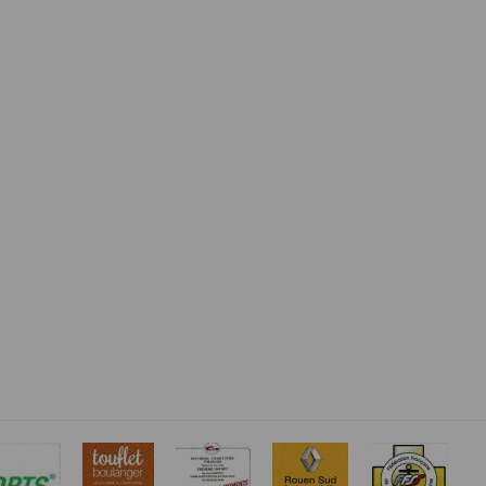
ite de TimePulse.run ou à l’aide du bulletin d’inscription
étisme
possible le jour de la course.
:
il de 10 km & 10 km marche nordique : 12 €.
 € sera reversé au profit de l’AFM Téléthon.
scriptions en ligne ou reçues/remises la semaine précédente.
 de rectification aux informations qui vous
 :
pé (=10 personnes minimum) sur une, deux ou les trois 3
s légitimes, vous opposer au traitement des
onne sera appliquée à compter du 11ème inscrit.
re de participants est limité à 800 pour l'ensemble des 3
r le 10km - 150 sur la marche nordique).
organisateurs ont souscrit une assurance couvrant les
près des assurances MMA IARD Assurances Mutuelles -
rmément à notre politique de confidentialité,
s services de synchronisation de base, il est