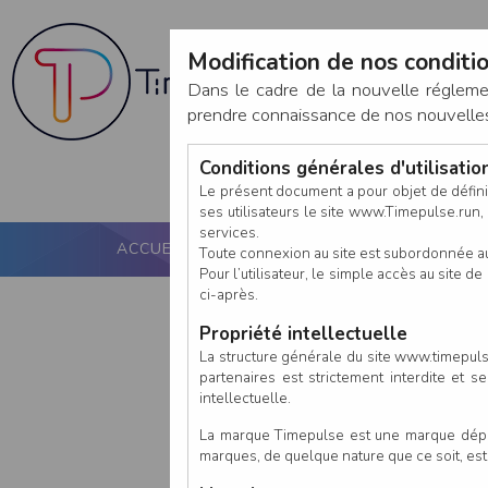
Modification de nos conditio
Dans le cadre de la nouvelle réglem
prendre connaissance de nos nouvelles c
Conditions générales d'utilisati
Le présent document a pour objet de défini
ses utilisateurs le site www.Timepulse.run, e
services.
ACCUEIL
PUCE ACTIVE
NOS SERVICES
Toute connexion au site est subordonnée a
Pour l’utilisateur, le simple accès au site
ci-après.
Propriété intellectuelle
La structure générale du site www.timepulse
partenaires est strictement interdite et 
intellectuelle.
La marque Timepulse est une marque déposé
marques, de quelque nature que ce soit, es