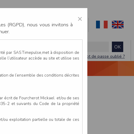
×
les (RGPD), nous vous invitons à
nuer.
enté par SAS Timepulse,met à disposition de
Mot de passe oublié ?
le l’utilisateur accède au site et utilise ses
NTACTEZ-NOUS
DEVIS
VIDÉO LIVE
tation de l’ensemble des conditions décrites
par écrit de Fourcherot Mickael et/ou de ses
 335-2 et suivants du Code de la propriété
ou exploitation partielle ou totale de ces