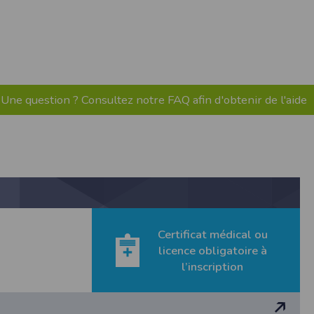
pr.xml
 avant qu’elles ne transitent sur le réseau.
n utilisant les dernières technologies de
i n’est pas accessible depuis l’extérieur.
Une question ? Consultez notre FAQ afin d'obtenir de l'aide
ience sur notre site peut en être affectée
ossibilité d'accéder à certaines pages ou
te de la finalité des cookies.
Certificat médical ou
licence obligatoire à
l’inscription