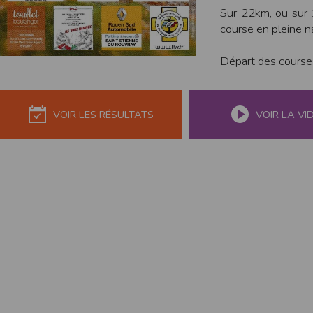
de réponse ou de qualité. Il n’est prévu auc
Sur 22km, ou sur 
course en pleine n
La responsabilité de l’éditeur ne saurait êtr
Par ailleurs, l’EDITEUR peut être amené à in
Départ des course
reconnaît et accepte que l’EDITEUR ne soit 
Modification des conditions d’util
L’EDITEUR se réserve la possibilité de modi
VOIR LES RÉSULTATS
VOIR LA VI
et/ou de son exploitation.
Règles d'usage d'Internet
L’utilisateur déclare accepter les caractéris
L’EDITEUR n’assume aucune responsabilité su
caractéristiques des données qui pourraient 
L’utilisateur reconnaît que les données ci
information jugée par l’utilisateur de nature 
L’utilisateur reconnaît que les données cir
L’utilisateur est seul responsable de l’usage
L’utilisateur reconnaît que l’EDITEUR ne di
L'éditeur informe que les utilisateurs du si
L'éditeur informe que les utilisateurs du
calendrier du site.