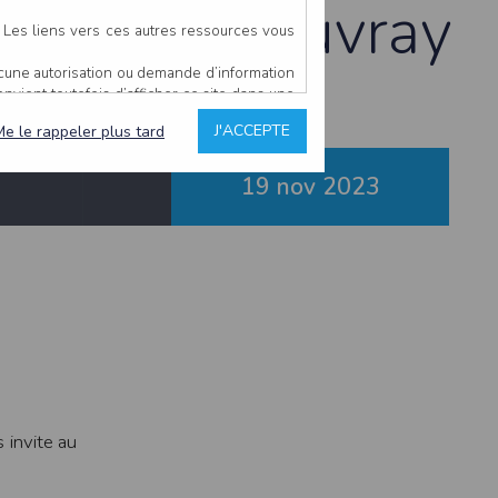
ienne-du-Rouvray
. Les liens vers ces autres ressources vous
ucune autorisation ou demande d’information
convient toutefois d’afficher ce site dans une
u’il estime non conforme à l’objet du site
J'ACCEPTE
Me le rappeler plus tard
19 nov
2023
es comme étant fiables.
rs typographiques.
n sur ce site.
ent avoir fait l’objet de mises à jour. En
teur en prend connaissance.
de l’utilisateur, qui assume la totalité des
ernier.
e l’interprétation ou de l’utilisation des
 invite au
 événement hors du contrôle de l’EDITEUR, et
des services.
sions et des performances en terme de temps