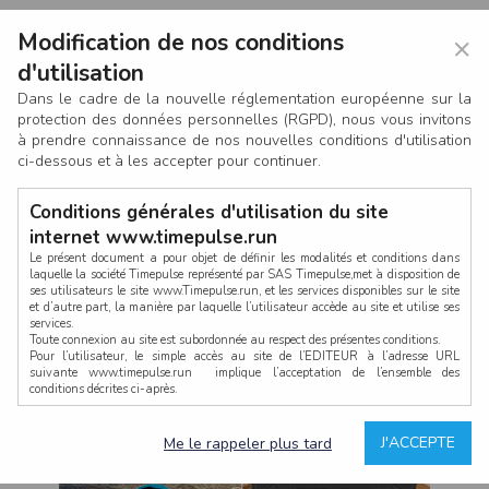
Modification de nos conditions
×
d'utilisation
Dans le cadre de la nouvelle réglementation européenne sur la
protection des données personnelles (RGPD), nous vous invitons
à prendre connaissance de nos nouvelles conditions d'utilisation
ci-dessous et à les accepter pour continuer.
Conditions générales d'utilisation du site
internet www.timepulse.run
Le présent document a pour objet de définir les modalités et conditions dans
laquelle la société Timepulse représenté par SAS Timepulse,met à disposition de
ses utilisateurs le site www.Timepulse.run, et les services disponibles sur le site
CONNEXION
et d’autre part, la manière par laquelle l’utilisateur accède au site et utilise ses
services.
Toute connexion au site est subordonnée au respect des présentes conditions.
Pour l’utilisateur, le simple accès au site de l’EDITEUR à l’adresse URL
suivante www.timepulse.run implique l’acceptation de l’ensemble des
conditions décrites ci-après.
Propriété intellectuelle
Mot de passe oublié ?
J'ACCEPTE
Me le rappeler plus tard
La structure générale du site www.timepulse.run, par quelque procédé que ce
soit, sans l'autorisation préalable et par écrit de Fourcherot Mickael et/ou de ses
partenaires est strictement interdite et serait susceptible de constituer une