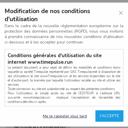
Modification de nos conditions
×
d'utilisation
Dans le cadre de la nouvelle réglementation européenne sur la
protection des données personnelles (RGPD), nous vous invitons
à prendre connaissance de nos nouvelles conditions d'utilisation
ci-dessous et à les accepter pour continuer.
Conditions générales d'utilisation du site
internet www.timepulse.run
Le présent document a pour objet de définir les modalités et conditions dans
laquelle la société Timepulse représenté par SAS Timepulse,met à disposition de
ses utilisateurs le site www.Timepulse.run, et les services disponibles sur le site
CONNEXION
et d’autre part, la manière par laquelle l’utilisateur accède au site et utilise ses
services.
Toute connexion au site est subordonnée au respect des présentes conditions.
Pour l’utilisateur, le simple accès au site de l’EDITEUR à l’adresse URL
suivante www.timepulse.run implique l’acceptation de l’ensemble des
conditions décrites ci-après.
Propriété intellectuelle
Mot de passe oublié ?
J'ACCEPTE
Me le rappeler plus tard
La structure générale du site www.timepulse.run, par quelque procédé que ce
soit, sans l'autorisation préalable et par écrit de Fourcherot Mickael et/ou de ses
partenaires est strictement interdite et serait susceptible de constituer une
RETOUR À L’ÉVÈNEMENT