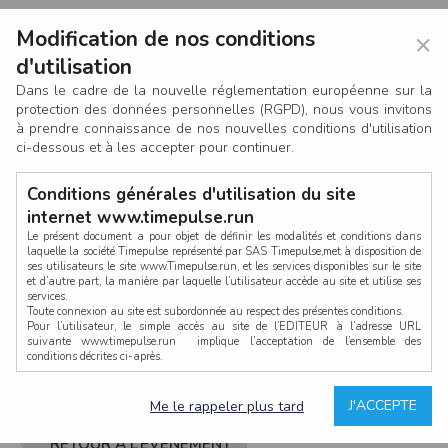
Modification de nos conditions
×
d'utilisation
Dans le cadre de la nouvelle réglementation européenne sur la
protection des données personnelles (RGPD), nous vous invitons
à prendre connaissance de nos nouvelles conditions d'utilisation
ci-dessous et à les accepter pour continuer.
Conditions générales d'utilisation du site
internet www.timepulse.run
Le présent document a pour objet de définir les modalités et conditions dans
laquelle la société Timepulse représenté par SAS Timepulse,met à disposition de
ses utilisateurs le site www.Timepulse.run, et les services disponibles sur le site
CONNEXION
et d’autre part, la manière par laquelle l’utilisateur accède au site et utilise ses
services.
Toute connexion au site est subordonnée au respect des présentes conditions.
Pour l’utilisateur, le simple accès au site de l’EDITEUR à l’adresse URL
suivante www.timepulse.run implique l’acceptation de l’ensemble des
conditions décrites ci-après.
Propriété intellectuelle
Mot de passe oublié ?
J'ACCEPTE
Me le rappeler plus tard
La structure générale du site www.timepulse.run, par quelque procédé que ce
soit, sans l'autorisation préalable et par écrit de Fourcherot Mickael et/ou de ses
partenaires est strictement interdite et serait susceptible de constituer une
RETOUR À L’ÉVÈNEMENT